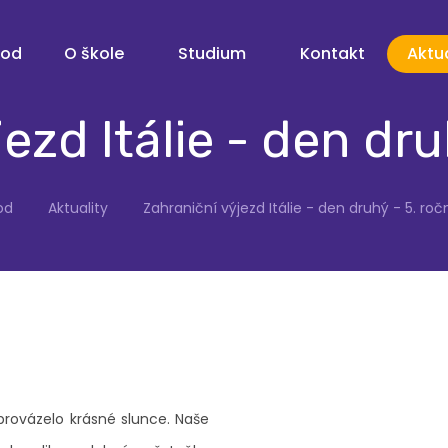
vod
O škole
Studium
Kontakt
Aktua
ezd Itálie - den dru
od
Aktuality
Zahraniční výjezd Itálie - den druhý - 5. roč
rovázelo krásné slunce. Naše