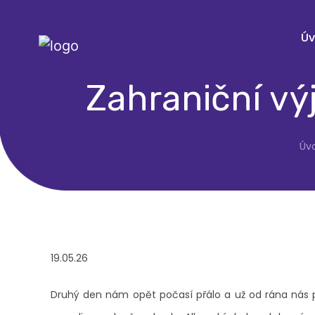
Ú
Zahraniční výj
Úv
19.05.26
Druhý den nám opět počasí přálo a už od rána nás p