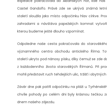
expedice pokračovala do Albanských hor, kde nás
Castel Gandolfo
. Právě zde se ukrývá známá letní
staletí sloužila jako místo odpočinku hlav církve. P
zahradami a návštěva papežských komnat vytvoři
kterou budeme ještě dlouho vzpomínat.
Odpoledne naše cesta pokračovala do starověkéh
významného centra obchodu antického Říma. Toto
staletí ukryto pod nánosy písku, díky čemuž se zde d
z každodenního života starověkých Římanů. Při pr
mohli představit ruch tehdejších ulic, tržišť i obytnýc
Závěr dne pak patřil odpočinku na pláži u Tyrhénské
chvíle pohody po celém dni byly krásnou tečkou
dnem našeho zájezdu.