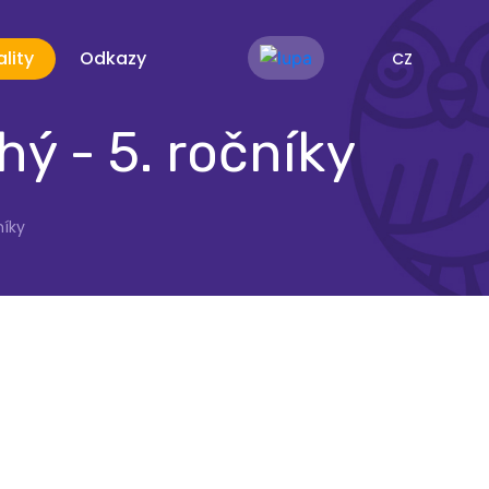
lity
Odkazy
CZ
hý - 5. ročníky
níky