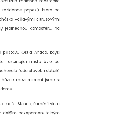
 okouzlilo malebné městečko
 rezidence papežů, která po
rocházka voňavými citrusovými
ly jedinečnou atmosféru, na
o přístavu
Ostia Antica
, kdysi
 fascinující místo bylo po
ochovala řada staveb i detailů
ocházce mezi ruinami jsme si
h domů.
ho moře. Slunce, šumění vln a
 za dalším nezapomenutelným