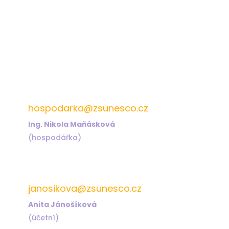
572 432 826
hospodarka@zsunesco.cz
Ing. Nikola Maňásková
(hospodářka)
572 432 823
janosikova@zsunesco.cz
Anita Jánošíková
(účetní)