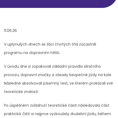
11.06.26
V uplynulých dnech se žáci čtvrtých tříd zúčastnili
programu na dopravním hřišti.
V úvodu dne si zopakovali základní pravidla silničního
provozu, dopravní značky a zásady bezpečné jízdy na kole.
Následně absolvovali písemný test, ve kterém prokázali své
teoretické znalosti.
Po úspěšném zvládnutí teoretické části následovala část
praktická. Děti si nejprve vyzkoušely zkušební jízdu, během