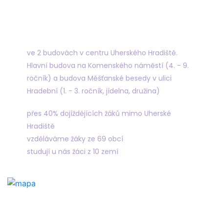
Najdete nás
ve 2 budovách v centru Uherského Hradiště.
Hlavní budova na Komenského náměstí (4. - 9.
ročník) a budova Měšťanské besedy v ulici
Hradební (1. - 3. ročník, jídelna, družina)
přes 40% dojíždějících žáků mimo Uherské
Hradiště
vzděláváme žáky ze 69 obcí
studují u nás žáci z 10 zemí