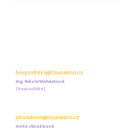
572 432 826
hospodarka@zsunesco.cz
Ing. Nikola Maňásková
(hospodářka)
572 432 823
janosikova@zsunesco.cz
Anita Jánošíková