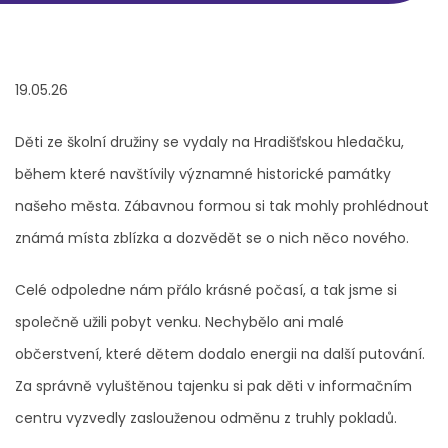
19.05.26
Děti ze školní družiny se vydaly na Hradišťskou hledačku,
během které navštívily významné historické památky
našeho města. Zábavnou formou si tak mohly prohlédnout
známá místa zblízka a dozvědět se o nich něco nového.
Celé odpoledne nám přálo krásné počasí, a tak jsme si
společně užili pobyt venku. Nechybělo ani malé
občerstvení, které dětem dodalo energii na další putování.
Za správně vyluštěnou tajenku si pak děti v informačním
centru vyzvedly zaslouženou odměnu z truhly pokladů.