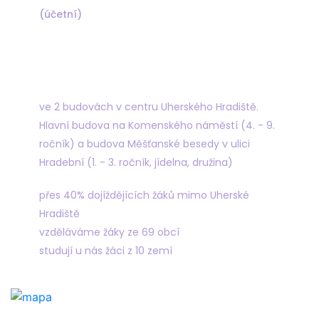
(účetní)
Najdete nás
ve 2 budovách v centru Uherského Hradiště.
Hlavní budova na Komenského náměstí (4. - 9.
ročník) a budova Měšťanské besedy v ulici
Hradební (1. - 3. ročník, jídelna, družina)
přes 40% dojíždějících žáků mimo Uherské
Hradiště
vzděláváme žáky ze 69 obcí
studují u nás žáci z 10 zemí