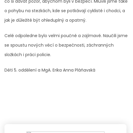
co si dávat pozor, abychom byli v bezpečí. Mluvili jsme také
o pohybu na stezkách, kde se potkávají cyklisté i chodci, a
jak je důležité být ohleduplný a opatrný.
Celé odpoledne bylo velmi poučné a zajímavé. Naučili jsme
se spoustu nových věcí o bezpečnosti, záchranných
složkách i práci policie.
Děti 5. oddělení a MgA. Erika Anna Pláňavská