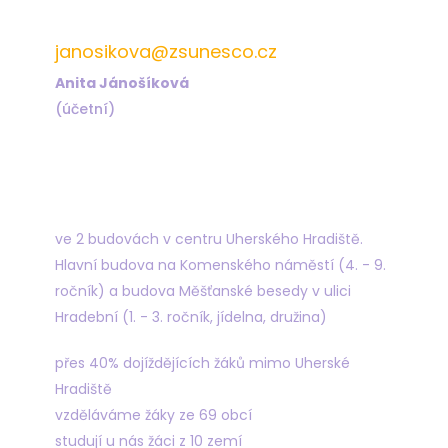
572 432 823
janosikova@zsunesco.cz
Anita Jánošíková
(účetní)
Najdete nás
ve 2 budovách v centru Uherského Hradiště.
Hlavní budova na Komenského náměstí (4. - 9.
ročník) a budova Měšťanské besedy v ulici
Hradební (1. - 3. ročník, jídelna, družina)
přes 40% dojíždějících žáků mimo Uherské
Hradiště
vzděláváme žáky ze 69 obcí
studují u nás žáci z 10 zemí