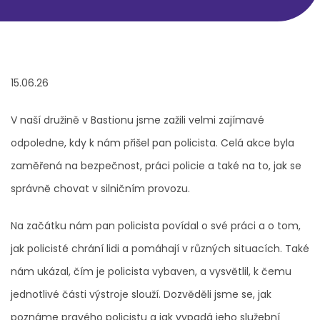
15.06.26
V naší družině v Bastionu jsme zažili velmi zajímavé
odpoledne, kdy k nám přišel pan policista. Celá akce byla
zaměřená na bezpečnost, práci policie a také na to, jak se
správně chovat v silničním provozu.
Na začátku nám pan policista povídal o své práci a o tom,
jak policisté chrání lidi a pomáhají v různých situacích. Také
nám ukázal, čím je policista vybaven, a vysvětlil, k čemu
jednotlivé části výstroje slouží. Dozvěděli jsme se, jak
poznáme pravého policistu a jak vypadá jeho služební