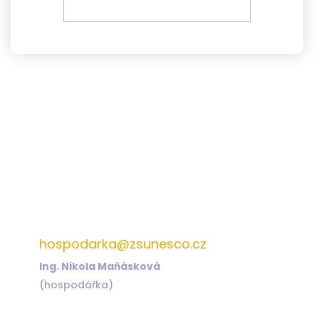
572 432 826
hospodarka@zsunesco.cz
Ing. Nikola Maňásková
(hospodářka)