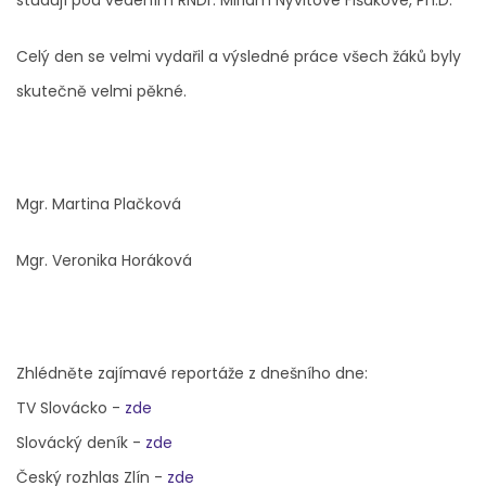
studují pod vedením RNDr. Miriam Nývltové Fišákové, Ph.D.
Celý den se velmi vydařil a výsledné práce všech žáků byly
skutečně velmi pěkné.
Mgr. Martina Plačková
Mgr. Veronika Horáková
Zhlédněte zajímavé reportáže z dnešního dne:
TV Slovácko -
zde
Slovácký deník -
zde
Český rozhlas Zlín -
zde