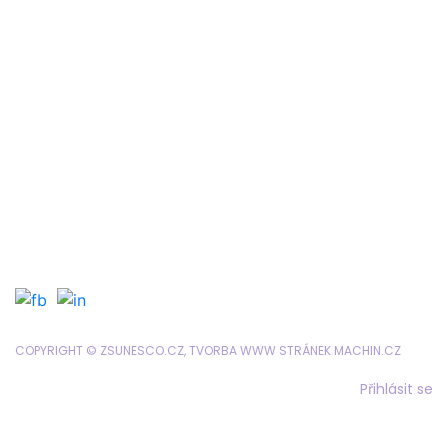
Rozvrh
Google Classroom
Organizace školního roku
Formuláře a tiskopisy
Jídelníček
Objednávání obědů
SRPD
COPYRIGHT © ZSUNESCO.CZ, TVORBA WWW STRÁNEK
MACHIN.CZ
Přihlásit se