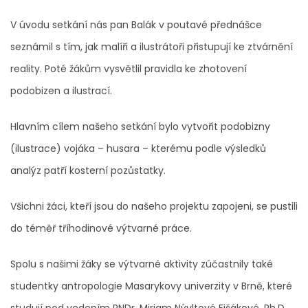
V úvodu setkání nás pan Balák v poutavé přednášce
seznámil s tím, jak malíři a ilustrátoři přistupují ke ztvárnění
reality. Poté žákům vysvětlil pravidla ke zhotovení
podobizen a ilustrací.
Hlavním cílem našeho setkání bylo vytvořit podobizny
(ilustrace) vojáka – husara – kterému podle výsledků
analýz patří kosterní pozůstatky.
Všichni žáci, kteří jsou do našeho projektu zapojeni, se pustili
do téměř tříhodinové výtvarné práce.
Spolu s našimi žáky se výtvarné aktivity zúčastnily také
studentky antropologie Masarykovy univerzity v Brně, které