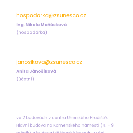
572 432 826
hospodarka@zsunesco.cz
Ing. Nikola Maňásková
(hospodářka)
572 432 823
janosikova@zsunesco.cz
Anita Jánošíková
(účetní)
Najdete nás
ve 2 budovách v centru Uherského Hradiště.
Hlavní budova na Komenského náměstí (4. - 9.