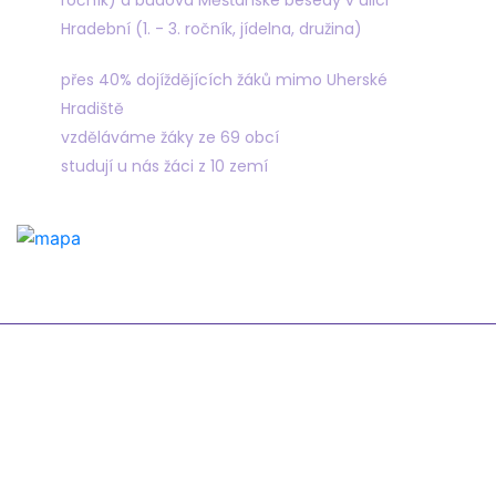
ročník) a budova Měšťanské besedy v ulici
Hradební (1. - 3. ročník, jídelna, družina)
přes 40% dojíždějících žáků mimo Uherské
Hradiště
vzděláváme žáky ze 69 obcí
studují u nás žáci z 10 zemí
Odkazy
Žákovská knížka
Suplování