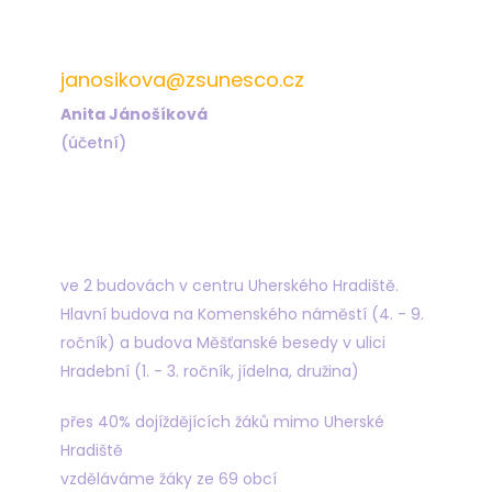
572 432 823
janosikova@zsunesco.cz
Anita Jánošíková
(účetní)
Najdete nás
ve 2 budovách v centru Uherského Hradiště.
Hlavní budova na Komenského náměstí (4. - 9.
ročník) a budova Měšťanské besedy v ulici
Hradební (1. - 3. ročník, jídelna, družina)
přes 40% dojíždějících žáků mimo Uherské
Hradiště
vzděláváme žáky ze 69 obcí