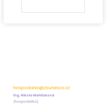
572 432 826
hospodarka@zsunesco.cz
Ing. Nikola Maňásková
(hospodářka)