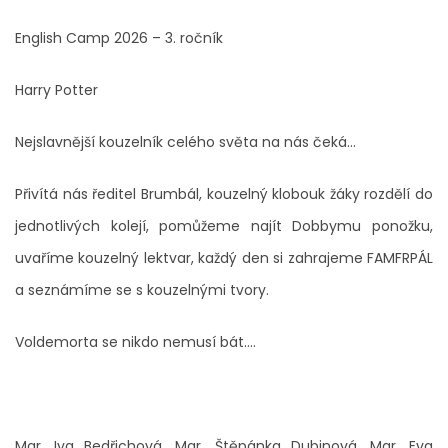
English Camp 2026 – 3. ročník
Harry Potter
Nejslavnější kouzelník celého světa na nás čeká...
Přivítá nás ředitel Brumbál, kouzelný klobouk žáky rozdělí do
jednotlivých kolejí, pomůžeme najít Dobbymu ponožku,
uvaříme kouzelný lektvar, každý den si zahrajeme FAMFRPÁL
a seznámíme se s kouzelnými tvory.
Voldemorta se nikdo nemusí bát....
Mgr. Iva Bedřichová, Mgr. Štěpánka Dubinová, Mgr. Eva