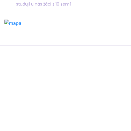
studují u nás žáci z 10 zemí
Odkazy
Žákovská knížka
Suplování
Rozvrh
Google Classroom
Organizace školního roku
Formuláře a tiskopisy