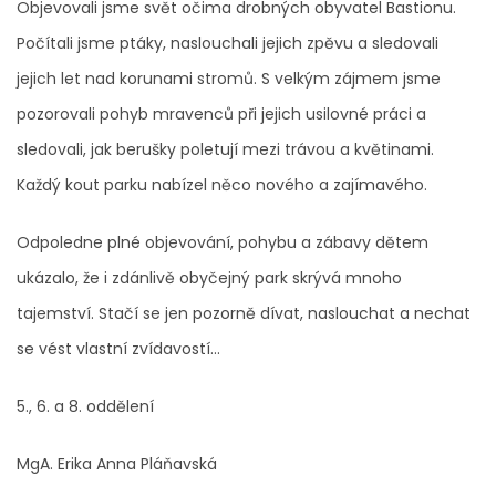
Objevovali jsme svět očima drobných obyvatel Bastionu.
Počítali jsme ptáky, naslouchali jejich zpěvu a sledovali
jejich let nad korunami stromů. S velkým zájmem jsme
pozorovali pohyb mravenců při jejich usilovné práci a
sledovali, jak berušky poletují mezi trávou a květinami.
Každý kout parku nabízel něco nového a zajímavého.
Odpoledne plné objevování, pohybu a zábavy dětem
ukázalo, že i zdánlivě obyčejný park skrývá mnoho
tajemství. Stačí se jen pozorně dívat, naslouchat a nechat
se vést vlastní zvídavostí...
5., 6. a 8. oddělení
MgA. Erika Anna Pláňavská