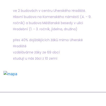
Najdete nás
ve 2 budovách v centru Uherského Hradiště.
Hlavní budova na Komenského náměstí (4. - 9.
ročník) a budova Měšťanské besedy v ulici
Hradební (1. - 3. ročník, jídelna, družina)
přes 40% dojíždějících žáků mimo Uherské
Hradiště
vzděláváme žáky ze 69 obcí
studují u nás žáci z 10 zemí