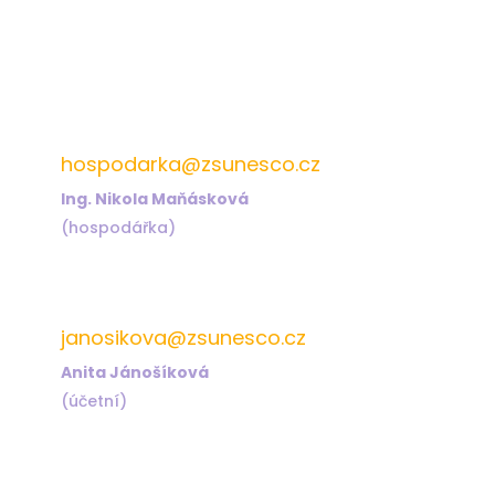
572 432 826
hospodarka@zsunesco.cz
Ing. Nikola Maňásková
(hospodářka)
572 432 823
janosikova@zsunesco.cz
Anita Jánošíková
(účetní)