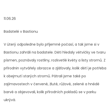
11.06.26
Badatelé v Bastionu
V úterý odpoledne bylo příjemné počasí, a tak jsme si v
Bastionu zahráli na badatele. Děti hledaly větvičky ve tvaru
písmen, poznávaly rostliny, rozkvetlé květy a listy stromů. Z
přírodnin vytvářely obrazce a zjišťovaly, kolik dětí je potřeba
k obejmutí starých stromů. Pátrali jsme také po
zajímavostech v červené, žluté, růžové, zelené a hnědé
barvě a objevovali, kolik přírodních pokladů se v parku
ukrývá.